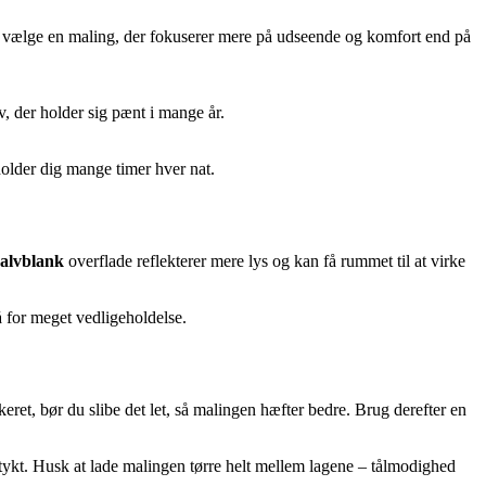
an vælge en maling, der fokuserer mere på udseende og komfort end på
v, der holder sig pænt i mange år.
holder dig mange timer hver nat.
alvblank
overflade reflekterer mere lys og kan få rummet til at virke
å for meget vedligeholdelse.
akeret, bør du slibe det let, så malingen hæfter bedre. Brug derefter en
t tykt. Husk at lade malingen tørre helt mellem lagene – tålmodighed