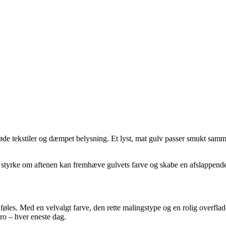
løde tekstiler og dæmpet belysning. Et lyst, mat gulv passer smukt sam
tyrke om aftenen kan fremhæve gulvets farve og skabe en afslappende atm
føles. Med en velvalgt farve, den rette malingstype og en rolig overflad
ro – hver eneste dag.