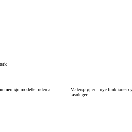
værk
sammenlign modeller uden at
Malersprøjter – nye funktioner o
løsninger