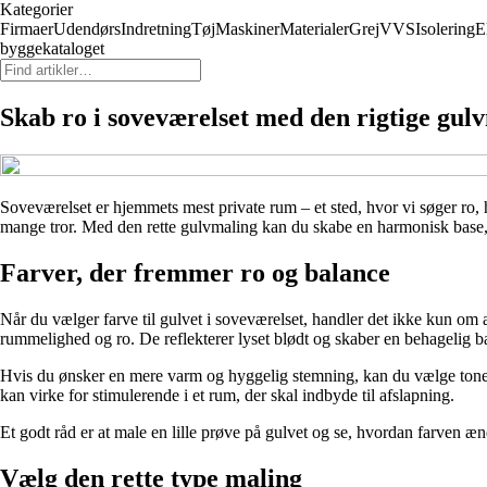
Kategorier
Firmaer
Udendørs
Indretning
Tøj
Maskiner
Materialer
Grej
VVS
Isolering
E
byggekataloget
Skab ro i soveværelset med den rigtige gul
Soveværelset er hjemmets mest private rum – et sted, hvor vi søger ro, h
mange tror. Med den rette gulvmaling kan du skabe en harmonisk base, 
Farver, der fremmer ro og balance
Når du vælger farve til gulvet i soveværelset, handler det ikke kun om 
rummelighed og ro. De reflekterer lyset blødt og skaber en behagelig b
Hvis du ønsker en mere varm og hyggelig stemning, kan du vælge toner m
kan virke for stimulerende i et rum, der skal indbyde til afslapning.
Et godt råd er at male en lille prøve på gulvet og se, hvordan farven ænd
Vælg den rette type maling