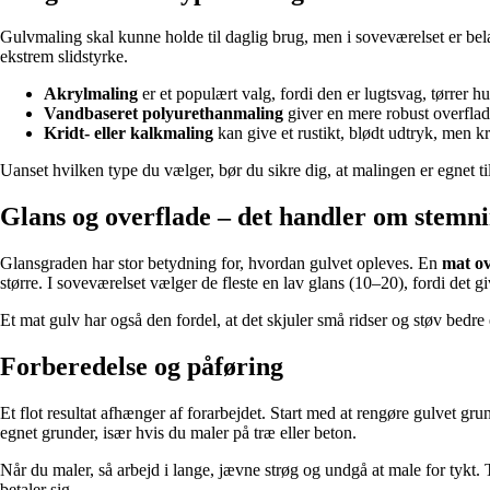
Gulvmaling skal kunne holde til daglig brug, men i soveværelset er bel
ekstrem slidstyrke.
Akrylmaling
er et populært valg, fordi den er lugtsvag, tørrer 
Vandbaseret polyurethanmaling
giver en mere robust overflade
Kridt- eller kalkmaling
kan give et rustikt, blødt udtryk, men kr
Uanset hvilken type du vælger, bør du sikre dig, at malingen er egnet t
Glans og overflade – det handler om stemn
Glansgraden har stor betydning for, hvordan gulvet opleves. En
mat ov
større. I soveværelset vælger de fleste en lav glans (10–20), fordi det 
Et mat gulv har også den fordel, at det skjuler små ridser og støv bedre
Forberedelse og påføring
Et flot resultat afhænger af forarbejdet. Start med at rengøre gulvet gru
egnet grunder, især hvis du maler på træ eller beton.
Når du maler, så arbejd i lange, jævne strøg og undgå at male for tykt.
betaler sig.