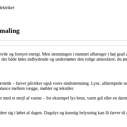
lektriker
vmaling
vile og fornyet energi. Men stemningen i rummet afhænger i høj grad af f
der både føles indbydende og understøtter den rolige atmosfære, du øns
æstetik – farver påvirker også vores sindsstemning. Lyse, afdæmpede nua
alance mellem vægge, møbler og tekstiler.
ed et strejf af varme – for eksempel lys brun, varm grå eller en dæmpe
rer sig i løbet af dagen. Dagslys og kunstig belysning kan få farver til 