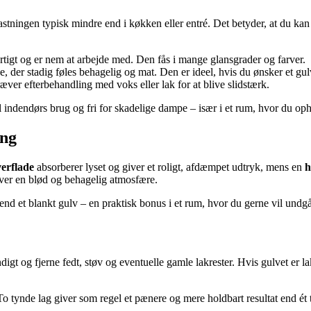
astningen typisk mindre end i køkken eller entré. Det betyder, at du k
hurtigt og er nem at arbejde med. Den fås i mange glansgrader og farver.
, der stadig føles behagelig og mat. Den er ideel, hvis du ønsker et gul
æver efterbehandling med voks eller lak for at blive slidstærk.
il indendørs brug og fri for skadelige dampe – især i et rum, hvor du op
ing
erflade
absorberer lyset og giver et roligt, afdæmpet udtryk, mens en
h
giver en blød og behagelig atmosfære.
 end et blankt gulv – en praktisk bonus i et rum, hvor du gerne vil undg
ndigt og fjerne fedt, støv og eventuelle gamle lakrester. Hvis gulvet er l
 To tynde lag giver som regel et pænere og mere holdbart resultat end é