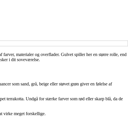
arver, materialer og overflader. Gulvet spiller her en større rolle, end
ker i dit soveværelse.
ncer som sand, grå, beige eller støvet grøn giver en følelse af
t terrakotta. Undgå for stærke farver som rød eller skarp blå, da de
at virke meget forskellige.