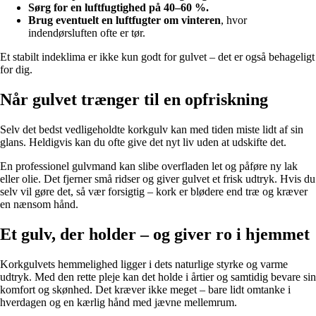
Sørg for en luftfugtighed på 40–60 %.
Brug eventuelt en luftfugter om vinteren
, hvor
indendørsluften ofte er tør.
Et stabilt indeklima er ikke kun godt for gulvet – det er også behageligt
for dig.
Når gulvet trænger til en opfriskning
Selv det bedst vedligeholdte korkgulv kan med tiden miste lidt af sin
glans. Heldigvis kan du ofte give det nyt liv uden at udskifte det.
En professionel gulvmand kan slibe overfladen let og påføre ny lak
eller olie. Det fjerner små ridser og giver gulvet et frisk udtryk. Hvis du
selv vil gøre det, så vær forsigtig – kork er blødere end træ og kræver
en nænsom hånd.
Et gulv, der holder – og giver ro i hjemmet
Korkgulvets hemmelighed ligger i dets naturlige styrke og varme
udtryk. Med den rette pleje kan det holde i årtier og samtidig bevare sin
komfort og skønhed. Det kræver ikke meget – bare lidt omtanke i
hverdagen og en kærlig hånd med jævne mellemrum.