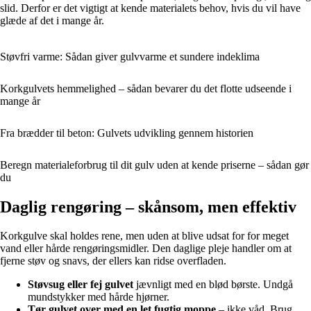
slid. Derfor er det vigtigt at kende materialets behov, hvis du vil have
glæde af det i mange år.
Støvfri varme: Sådan giver gulvvarme et sundere indeklima
Korkgulvets hemmelighed – sådan bevarer du det flotte udseende i
mange år
Fra brædder til beton: Gulvets udvikling gennem historien
Beregn materialeforbrug til dit gulv uden at kende priserne – sådan gør
du
Daglig rengøring – skånsom, men effektiv
Korkgulve skal holdes rene, men uden at blive udsat for for meget
vand eller hårde rengøringsmidler. Den daglige pleje handler om at
fjerne støv og snavs, der ellers kan ridse overfladen.
Støvsug eller fej gulvet
jævnligt med en blød børste. Undgå
mundstykker med hårde hjørner.
Tør gulvet over med en let fugtig moppe
– ikke våd. Brug