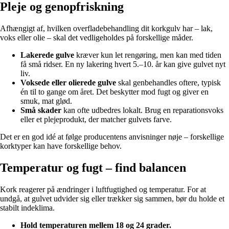
Pleje og genopfriskning
Afhængigt af, hvilken overfladebehandling dit korkgulv har – lak,
voks eller olie – skal det vedligeholdes på forskellige måder.
Lakerede gulve
kræver kun let rengøring, men kan med tiden
få små ridser. En ny lakering hvert 5.–10. år kan give gulvet nyt
liv.
Voksede eller olierede gulve
skal genbehandles oftere, typisk
én til to gange om året. Det beskytter mod fugt og giver en
smuk, mat glød.
Små skader
kan ofte udbedres lokalt. Brug en reparationsvoks
eller et plejeprodukt, der matcher gulvets farve.
Det er en god idé at følge producentens anvisninger nøje – forskellige
korktyper kan have forskellige behov.
Temperatur og fugt – find balancen
Kork reagerer på ændringer i luftfugtighed og temperatur. For at
undgå, at gulvet udvider sig eller trækker sig sammen, bør du holde et
stabilt indeklima.
Hold temperaturen mellem 18 og 24 grader.