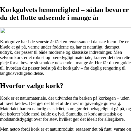
Korkgulvets hemmelighed – sådan bevarer
du det flotte udseende i mange år
Korkgulve har i de seneste år fået en renæssance i danske hjem. De er
bløde at gå på, varme under fødderne og har et naturligt, dæmpet
udtryk, der passer til både moderne og klassiske indretninger. Men
selvom kork er et robust og bæredygtigt materiale, kræver det den rette
pleje for at bevare sit smukke udseende i mange år. Her får du en guide
til, hvordan du passer bedst på dit korkgulv – fra daglig rengøring til
langtidsvedligeholdelse.
Hvorfor vælge kork?
Kork er et naturmateriale, der udvindes fra barken på korkegen – uden
at træet fældes. Det gør det til et af de mest miljøvenlige gulvvalg.
Materialet har en naturlig elasticitet, som gør det behageligt at gå på, og
det isolerer både mod kulde og lyd. Samtidig er kork antistatisk og
modstandsdygtigt over for støv, hvilket gør det ideelt for allergikere.
Men netop fordi kork er et naturprodukt, reagerer det på fugt, varme og