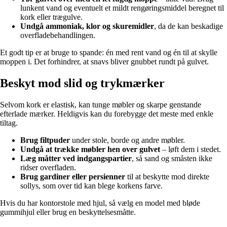
lunkent vand og eventuelt et mildt rengøringsmiddel beregnet til
kork eller trægulve.
Undgå ammoniak, klor og skuremidler
, da de kan beskadige
overfladebehandlingen.
Et godt tip er at bruge to spande: én med rent vand og én til at skylle
moppen i. Det forhindrer, at snavs bliver gnubbet rundt på gulvet.
Beskyt mod slid og trykmærker
Selvom kork er elastisk, kan tunge møbler og skarpe genstande
efterlade mærker. Heldigvis kan du forebygge det meste med enkle
tiltag.
Brug filtpuder
under stole, borde og andre møbler.
Undgå at trække møbler hen over gulvet
– løft dem i stedet.
Læg måtter ved indgangspartier
, så sand og småsten ikke
ridser overfladen.
Brug gardiner eller persienner
til at beskytte mod direkte
sollys, som over tid kan blege korkens farve.
Hvis du har kontorstole med hjul, så vælg en model med bløde
gummihjul eller brug en beskyttelsesmåtte.