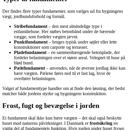
Der findes flere typer fundamenter, som vælges ud fra bygningens
vægt, jordbundsforhold og formål.
Stribefundament
– den mest almindelige type i
enfamiliehuse. Her støbes betonbånd under de bærende
vægge, som fordeler vægten jævnt.
Punktfundament
– bruges typisk under søjler eller lette
konstruktioner som carporte og terrasser.
Pladefundament
– en sammenhængende betonplade, der
fordeler belastningen over et større areal. Velegnet til huse på
blød bund.
Pælefundament
– anvendes, når de øverste jordlag ikke kan
bære vægten. Pælene føres ned til et fast lag, hvor de
overfører belastningen.
Valget af fundamenttype handler om at finde den løsning, der bedst
matcher både jordens styrke og bygningens konstruktion.
Frost, fugt og bevægelse i jorden
Et fundament skal ikke kun bære vægten – det skal også beskytte
huset mod naturens påvirkninger. I Danmark er
frostsikring
en
vigtig del af fundamentets funktion. Hvis jorden under huset fryser,