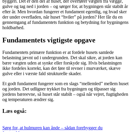
byggeri. Det er den del af huset, der overfører vægten fra vægge,
gulve og tag ned i jorden – og sørger for, at bygningen står stabilt år
efter år. Men hvordan fungerer et fundament egentlig, og hvad sker
der under overfladen, når huset “hviler” på jorden? Her får du en
gennemgang af fundamentets funktion og betydning for bygningens
holdbarhed.
Fundamentets vigtigste opgave
Fundamentets primære funktion er at fordele husets samlede
belastning jævnt ud i undergrunden. Det skal sikre, at jorden kan
bære vægten uden at synke eller forskyde sig. Hvis belastningen
ikke fordeles korrekt, kan det føre til revner i murværket, skæve
gulve eller i værste fald strukturelle skader.
Et godt fundament fungerer som en slags “mellemled” mellem huset
og jorden. Det udligner trykket fra bygningen og tilpasser sig
jordens bæreevne, så huset står stabilt – også når vejret, fugtigheden
og temperaturen ændrer sig.
Læs også:
Sørg for, at hulmuren kan ånde – sådan forebygger du