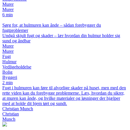
Murer
Murer
6 min
Sørg for, at hulmuren kan ånde – sådan forebygger du
fugtproblemer
Undgå skjult fugt og skader – lær hvordan din hulmur holder sig
sund og åndbar
Murer
Murer
Fugt
Hulmur
Vedligeholdelse
Bolig
Byggeri
2 min
Fugt i hulmuren kan føre til alvorlige skader på huset, men med den
rette viden kan du forebygge problemerne. Læs, hvordan du sikrer,
at muren kan ånde, og hvilke materialer og løsninger der hjælper
med at holde dit hjem tørt og sundt.
Christian Munch
Christian
Munch