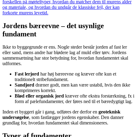
forskellen på mørteltyper, hvordan du matcher dem til murens alder
og materiale, og hvordan du undgår de klassiske fejl, der kan
forkorte murens levetid.
Jordens bæreevne – det usynlige
fundament
Ikke to byggegrunde er ens. Nogle steder består jorden af fast ler
eller sand, mens andre har blødere lag af muld eller tørv. Jordens
sammensætning har stor betydning for, hvordan fundamentet skal
udformes.
Fast lerjord
har høj bæreevne og kræver ofte kun et
traditionelt stribefundament.
Sandjord
dræner godt, men kan være ustabil, hvis den ikke
komprimeres korrekt.
Blød eller organisk jord
kræver ofte ekstra forstærkning, fx i
form af pælefundamenter, der føres ned til et bæredygtigt lag.
Inden et byggeri går i gang, udføres der derfor en
geoteknisk
undersøgelse
, som fastlægger jordens egenskaber. Den danner
grundlag for, hvordan fundamentet skal dimensioneres.
Typer af fundamenter