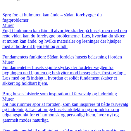
Sørg for, at hulmuren kan ånde – sådan forebygger du
fugtproblemer
Murer
Fugt i hulmuren kan føre til alvorlige skader på huset, men med den
rette viden kan du forebygge problemerne. Læs, hvordan du sikrer,
at muren kan ånde, og hvilke materialer og løsninger der hjælper
med at holde dit hjem tørt og sundt.
Fundamentets funktion: Sådan fordeles husets belastning i jorden
Murer
Fundamentet er husets skjulte styrke, der fordeler vægten fra
bygningen ned i jorden og beskytter mod bevægelser, frost og fugt.
Læs med og få indsigt i, hvordan et solidt fundament skaber et
sikkert og holdbart hjem.
Brug husets historie som inspiration til farvevalg og indretning
Murer
Dit hus rummer spor af fortiden, som kan inspirere til både farvevalg
og indretning. Lær at bruge husets arkitektur og oprindelse som
udgangspunkt for et harmonisk og personligt hjem, hvor nyt og
gammelt mødes naturligt.
Den rette mørtel til omfugning – sådan vælger du den korrekte type