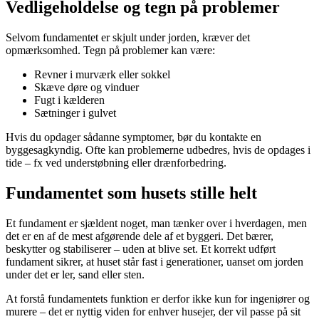
Vedligeholdelse og tegn på problemer
Selvom fundamentet er skjult under jorden, kræver det
opmærksomhed. Tegn på problemer kan være:
Revner i murværk eller sokkel
Skæve døre og vinduer
Fugt i kælderen
Sætninger i gulvet
Hvis du opdager sådanne symptomer, bør du kontakte en
byggesagkyndig. Ofte kan problemerne udbedres, hvis de opdages i
tide – fx ved understøbning eller drænforbedring.
Fundamentet som husets stille helt
Et fundament er sjældent noget, man tænker over i hverdagen, men
det er en af de mest afgørende dele af et byggeri. Det bærer,
beskytter og stabiliserer – uden at blive set. Et korrekt udført
fundament sikrer, at huset står fast i generationer, uanset om jorden
under det er ler, sand eller sten.
At forstå fundamentets funktion er derfor ikke kun for ingeniører og
murere – det er nyttig viden for enhver husejer, der vil passe på sit