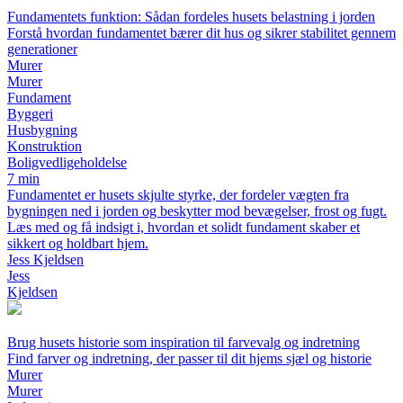
Fundamentets funktion: Sådan fordeles husets belastning i jorden
Forstå hvordan fundamentet bærer dit hus og sikrer stabilitet gennem
generationer
Murer
Murer
Fundament
Byggeri
Husbygning
Konstruktion
Boligvedligeholdelse
7 min
Fundamentet er husets skjulte styrke, der fordeler vægten fra
bygningen ned i jorden og beskytter mod bevægelser, frost og fugt.
Læs med og få indsigt i, hvordan et solidt fundament skaber et
sikkert og holdbart hjem.
Jess Kjeldsen
Jess
Kjeldsen
Brug husets historie som inspiration til farvevalg og indretning
Find farver og indretning, der passer til dit hjems sjæl og historie
Murer
Murer