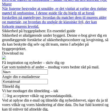
Murer
Når fugerne begynder at smuldre, er det vigtigt at vælge den rigtige
mørtel til omfugning. I denne guide får du hjælp til at forstå
forskellen på mørteltyper, hvordan du matcher dem til murens alder
og materiale, og hvordan du undgår de klassiske fejl, der kan
forkorte murens levetid.
Sikkerhed på byggepladsen: En essentiel guide
Sikkerhed er altafgørende under byggeri. Denne e-bog giver dig en
grundlæggende forståelse af sikkerhedsprocedurer og lovgivning, så
du kan beskytte dig selv og dit team, mens I arbejder på
byggeprojektet.
Download nu
Få inspiration og nyheder – skriv dig op
Gør som tusindvis af andre – modtag vores bedste råd på mail.
Angiv din e-mailadresse
Tilmeld dig
Vi har modtaget din tilmelding – tak
Jeg accepterer vilkår og persondatapolitik.
Ved at oplyse din e-mail og tilmelde dig nyhedsbrevet, siger du ja til
vores vilkår og vores håndtering af dine data. Du har fuld kontrol og
kan til enhver tid afmelde dig.