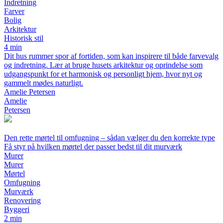
Indretning
Farver
Bolig
Arkitektur
Historisk stil
4 min
Dit hus rummer spor af fortiden, som kan inspirere til både farvevalg
og indretning. Lær at bruge husets arkitektur og oprindelse som
udgangspunkt for et harmonisk og personligt hjem, hvor nyt og
gammelt mødes naturligt.
Amelie Petersen
Amelie
Petersen
Den rette mørtel til omfugning – sådan vælger du den korrekte type
Få styr på hvilken mørtel der passer bedst til dit murværk
Murer
Murer
Mørtel
Omfugning
Murværk
Renovering
Byggeri
2 min