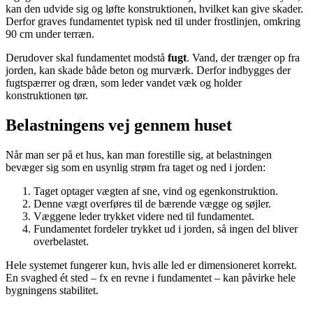
kan den udvide sig og løfte konstruktionen, hvilket kan give skader.
Derfor graves fundamentet typisk ned til under frostlinjen, omkring
90 cm under terræn.
Derudover skal fundamentet modstå
fugt
. Vand, der trænger op fra
jorden, kan skade både beton og murværk. Derfor indbygges der
fugtspærrer og dræn, som leder vandet væk og holder
konstruktionen tør.
Belastningens vej gennem huset
Når man ser på et hus, kan man forestille sig, at belastningen
bevæger sig som en usynlig strøm fra taget og ned i jorden:
Taget optager vægten af sne, vind og egenkonstruktion.
Denne vægt overføres til de bærende vægge og søjler.
Væggene leder trykket videre ned til fundamentet.
Fundamentet fordeler trykket ud i jorden, så ingen del bliver
overbelastet.
Hele systemet fungerer kun, hvis alle led er dimensioneret korrekt.
En svaghed ét sted – fx en revne i fundamentet – kan påvirke hele
bygningens stabilitet.