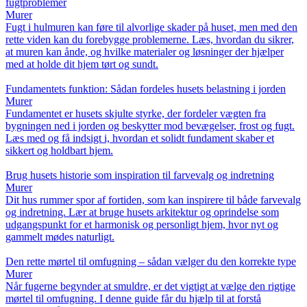
fugtproblemer
Murer
Fugt i hulmuren kan føre til alvorlige skader på huset, men med den
rette viden kan du forebygge problemerne. Læs, hvordan du sikrer,
at muren kan ånde, og hvilke materialer og løsninger der hjælper
med at holde dit hjem tørt og sundt.
Fundamentets funktion: Sådan fordeles husets belastning i jorden
Murer
Fundamentet er husets skjulte styrke, der fordeler vægten fra
bygningen ned i jorden og beskytter mod bevægelser, frost og fugt.
Læs med og få indsigt i, hvordan et solidt fundament skaber et
sikkert og holdbart hjem.
Brug husets historie som inspiration til farvevalg og indretning
Murer
Dit hus rummer spor af fortiden, som kan inspirere til både farvevalg
og indretning. Lær at bruge husets arkitektur og oprindelse som
udgangspunkt for et harmonisk og personligt hjem, hvor nyt og
gammelt mødes naturligt.
Den rette mørtel til omfugning – sådan vælger du den korrekte type
Murer
Når fugerne begynder at smuldre, er det vigtigt at vælge den rigtige
mørtel til omfugning. I denne guide får du hjælp til at forstå