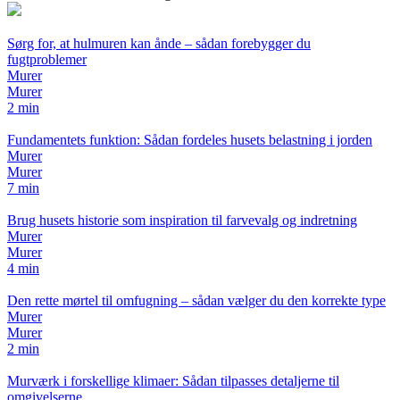
Sørg for, at hulmuren kan ånde – sådan forebygger du
fugtproblemer
Murer
Murer
2 min
Fundamentets funktion: Sådan fordeles husets belastning i jorden
Murer
Murer
7 min
Brug husets historie som inspiration til farvevalg og indretning
Murer
Murer
4 min
Den rette mørtel til omfugning – sådan vælger du den korrekte type
Murer
Murer
2 min
Murværk i forskellige klimaer: Sådan tilpasses detaljerne til
omgivelserne