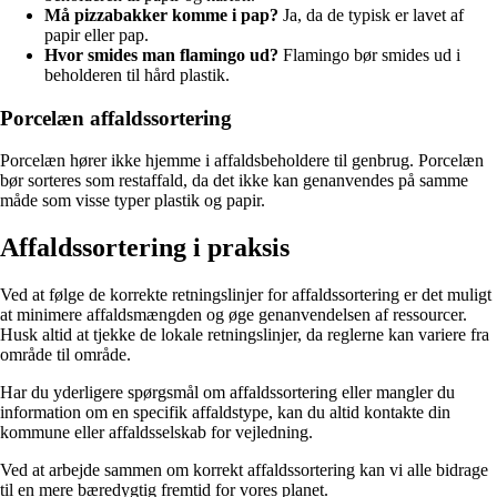
Må pizzabakker komme i pap?
Ja, da de typisk er lavet af
papir eller pap.
Hvor smides man flamingo ud?
Flamingo bør smides ud i
beholderen til hård plastik.
Porcelæn affaldssortering
Porcelæn hører ikke hjemme i affaldsbeholdere til genbrug. Porcelæn
bør sorteres som restaffald, da det ikke kan genanvendes på samme
måde som visse typer plastik og papir.
Affaldssortering i praksis
Ved at følge de korrekte retningslinjer for affaldssortering er det muligt
at minimere affaldsmængden og øge genanvendelsen af ressourcer.
Husk altid at tjekke de lokale retningslinjer, da reglerne kan variere fra
område til område.
Har du yderligere spørgsmål om affaldssortering eller mangler du
information om en specifik affaldstype, kan du altid kontakte din
kommune eller affaldsselskab for vejledning.
Ved at arbejde sammen om korrekt affaldssortering kan vi alle bidrage
til en mere bæredygtig fremtid for vores planet.