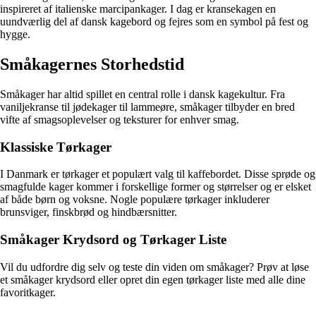
inspireret af italienske marcipankager. I dag er kransekagen en
uundværlig del af dansk kagebord og fejres som en symbol på fest og
hygge.
Småkagernes Storhedstid
Småkager har altid spillet en central rolle i dansk kagekultur. Fra
vaniljekranse til jødekager til lammeøre, småkager tilbyder en bred
vifte af smagsoplevelser og teksturer for enhver smag.
Klassiske Tørkager
I Danmark er tørkager et populært valg til kaffebordet. Disse sprøde og
smagfulde kager kommer i forskellige former og størrelser og er elsket
af både børn og voksne. Nogle populære tørkager inkluderer
brunsviger, finskbrød og hindbærsnitter.
Småkager Krydsord og Tørkager Liste
Vil du udfordre dig selv og teste din viden om småkager? Prøv at løse
et småkager krydsord eller opret din egen tørkager liste med alle dine
favoritkager.