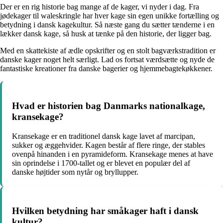
Der er en rig historie bag mange af de kager, vi nyder i dag. Fra
jødekager til waleskringle har hver kage sin egen unikke fortælling og
betydning i dansk kagekultur. Så næste gang du sætter tænderne i en
lækker dansk kage, så husk at tænke på den historie, der ligger bag.
Med en skattekiste af ædle opskrifter og en stolt bagværkstradition er
danske kager noget helt særligt. Lad os fortsat værdsætte og nyde de
fantastiske kreationer fra danske bagerier og hjemmebagtekøkkener.
Hvad er historien bag Danmarks nationalkage,
kransekage?
Kransekage er en traditionel dansk kage lavet af marcipan,
sukker og æggehvider. Kagen består af flere ringe, der stables
ovenpå hinanden i en pyramideform. Kransekage menes at have
sin oprindelse i 1700-tallet og er blevet en populær del af
danske højtider som nytår og bryllupper.
Hvilken betydning har småkager haft i dansk
kultur?