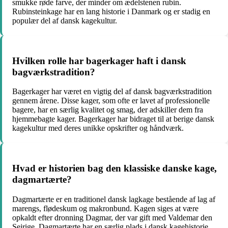
smukke røde farve, der minder om ædelstenen rubin.
Rubinsteinkage har en lang historie i Danmark og er stadig en
populær del af dansk kagekultur.
Hvilken rolle har bagerkager haft i dansk
bagværkstradition?
Bagerkager har været en vigtig del af dansk bagværkstradition
gennem årene. Disse kager, som ofte er lavet af professionelle
bagere, har en særlig kvalitet og smag, der adskiller dem fra
hjemmebagte kager. Bagerkager har bidraget til at berige dansk
kagekultur med deres unikke opskrifter og håndværk.
Hvad er historien bag den klassiske danske kage,
dagmartærte?
Dagmartærte er en traditionel dansk lagkage bestående af lag af
marengs, flødeskum og makronbund. Kagen siges at være
opkaldt efter dronning Dagmar, der var gift med Valdemar den
Sejrige. Dagmartærte har en særlig plads i dansk kagehistorie