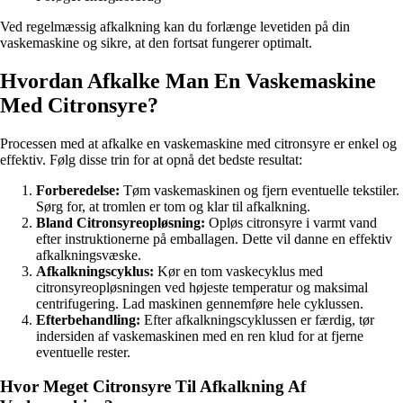
Ved regelmæssig afkalkning kan du forlænge levetiden på din
vaskemaskine og sikre, at den fortsat fungerer optimalt.
Hvordan Afkalke Man En Vaskemaskine
Med Citronsyre?
Processen med at afkalke en vaskemaskine med citronsyre er enkel og
effektiv. Følg disse trin for at opnå det bedste resultat:
Forberedelse:
Tøm vaskemaskinen og fjern eventuelle tekstiler.
Sørg for, at tromlen er tom og klar til afkalkning.
Bland Citronsyreopløsning:
Opløs citronsyre i varmt vand
efter instruktionerne på emballagen. Dette vil danne en effektiv
afkalkningsvæske.
Afkalkningscyklus:
Kør en tom vaskecyklus med
citronsyreopløsningen ved højeste temperatur og maksimal
centrifugering. Lad maskinen gennemføre hele cyklussen.
Efterbehandling:
Efter afkalkningscyklussen er færdig, tør
indersiden af vaskemaskinen med en ren klud for at fjerne
eventuelle rester.
Hvor Meget Citronsyre Til Afkalkning Af