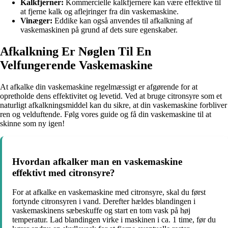
Kalkfjerner:
Kommercielle kalkfjernere kan være effektive til
at fjerne kalk og aflejringer fra din vaskemaskine.
Vinæger:
Eddike kan også anvendes til afkalkning af
vaskemaskinen på grund af dets sure egenskaber.
Afkalkning Er Nøglen Til En
Velfungerende Vaskemaskine
At afkalke din vaskemaskine regelmæssigt er afgørende for at
opretholde dens effektivitet og levetid. Ved at bruge citronsyre som et
naturligt afkalkningsmiddel kan du sikre, at din vaskemaskine forbliver
ren og velduftende. Følg vores guide og få din vaskemaskine til at
skinne som ny igen!
Hvordan afkalker man en vaskemaskine
effektivt med citronsyre?
For at afkalke en vaskemaskine med citronsyre, skal du først
fortynde citronsyren i vand. Derefter hældes blandingen i
vaskemaskinens sæbeskuffe og start en tom vask på høj
temperatur. Lad blandingen virke i maskinen i ca. 1 time, før du